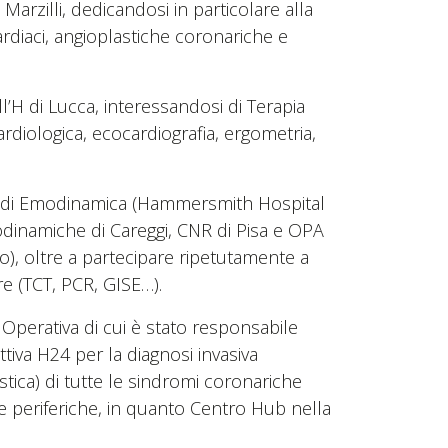
Marzilli, dedicandosi in particolare alla
ardiaci, angioplastiche coronariche e
l’H di Lucca, interessandosi di Terapia
ardiologica, ecocardiografia, ergometria,
ori di Emodinamica (Hammersmith Hospital
inamiche di Careggi, CNR di Pisa e OPA
o), oltre a partecipare ripetutamente a
re (TCT, PCR, GISE…).
Operativa di cui è stato responsabile
iva H24 per la diagnosi invasiva
astica) di tutte le sindromi coronariche
ie periferiche, in quanto Centro Hub nella