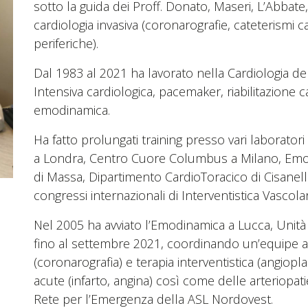
sotto la guida dei Proff. Donato, Maseri, L’Abbate, 
cardiologia invasiva (coronarografie, cateterismi c
periferiche).
Dal 1983 al 2021 ha lavorato nella Cardiologia del
Intensiva cardiologica, pacemaker, riabilitazione c
emodinamica.
Ha fatto prolungati training presso vari laborat
a Londra, Centro Cuore Columbus a Milano, Emod
di Massa, Dipartimento CardioToracico di Cisanell
congressi internazionali di Interventistica Vascola
Nel 2005 ha avviato l’Emodinamica a Lucca, Unità 
fino al settembre 2021, coordinando un’equipe att
(coronarografia) e terapia interventistica (angiopl
acute (infarto, angina) così come delle arteriopat
Rete per l’Emergenza della ASL Nordovest.