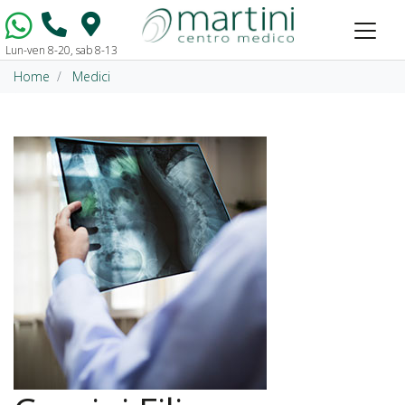
Lun-ven 8-20, sab 8-13
Vai al contenuto
Home
Medici