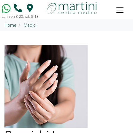
Lun-ven 8-20, sab 8-13
Vai al contenuto
Home
Medici