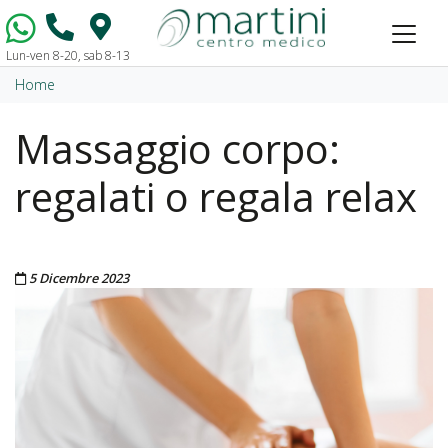
Lun-ven 8-20, sab 8-13
Vai al contenuto
Home
Massaggio corpo:
regalati o regala relax
Pubblicato il
5 Dicembre 2023