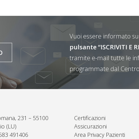
Vuoi essere informato sul
pulsante “ISCRIVITI 
O
tramite e-mail tutte le inf
programmate dal Centro
omana, 231 – 55100
Certificazioni
io (LU)
Assicurazioni
0583 491406
Area Privacy Pazienti