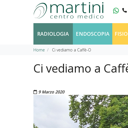
Vai al contenuto
RADIOLOGIA
ENDOSCOPIA
FISI
Home
Ci vediamo a Caffè-O
Ci vediamo a Caff
Pubblicato il
9 Marzo 2020