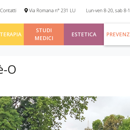
Contatti
Via Romana n° 231 LU
Lun-ven 8-20, sab 8-
STUDI
OTERAPIA
ESTETICA
PREVENZ
MEDICI
è-O