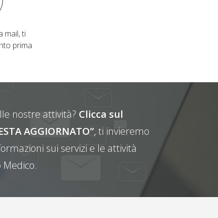
 mail, ti
nto prima
le nostre attività?
Clicca sul
E RESTA AGGIORNATO”
, ti invieremo
ormazioni sui servizi e le attività
 Medico.