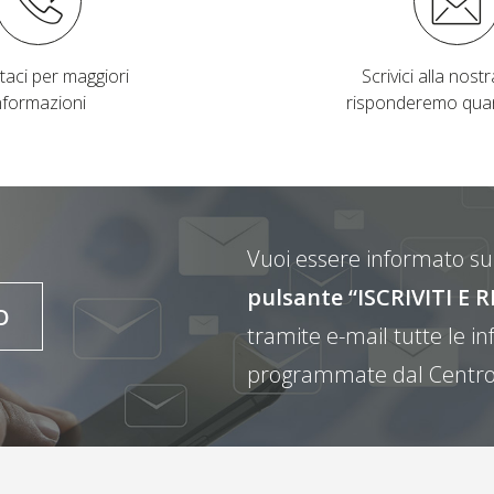
taci per maggiori
Scrivici alla nostra
nformazioni
risponderemo qua
Vuoi essere informato sul
pulsante “ISCRIVITI 
O
tramite e-mail tutte le inf
programmate dal Centro