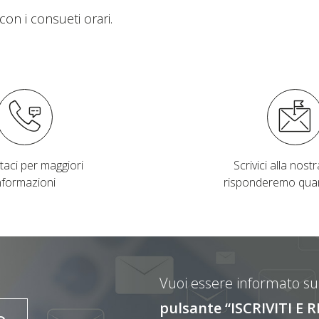
on i consueti orari.
taci per maggiori
Scrivici alla nostra
nformazioni
risponderemo qua
Vuoi essere informato sul
pulsante “ISCRIVITI 