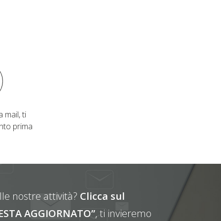
 mail, ti
nto prima
le nostre attività?
Clicca sul
E RESTA AGGIORNATO”
, ti invieremo