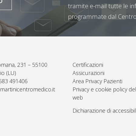
O
tramite e-mail tutte le inf
programmate dal Centro
omana, 231 – 55100
Certificazioni
io (LU)
Assicurazioni
0583 491406
Area Privacy Pazienti
martinicentromedico.it
Privacy e cookie policy del
web
Dichiarazione di accessibil