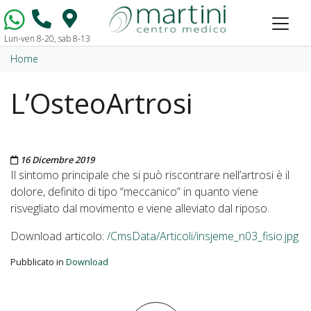
Lun-ven 8-20, sab 8-13
Vai al contenuto
Home
L’OsteoArtrosi
Pubblicato il
16 Dicembre 2019
Il sintomo principale che si può riscontrare nell’artrosi è il
dolore, definito di tipo “meccanico” in quanto viene
risvegliato dal movimento e viene alleviato dal riposo.
Download articolo:
/CmsData/Articoli/insjeme_n03_fisio.jpg
Pubblicato in
Download