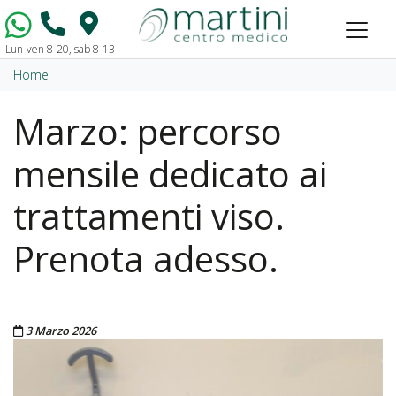
Lun-ven 8-20, sab 8-13
Vai al contenuto
Home
Marzo: percorso
mensile dedicato ai
trattamenti viso.
Prenota adesso.
Pubblicato il
3 Marzo 2026