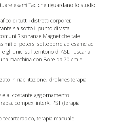
ttuare esami Tac che riguardano lo studio
o di tutti i distretti corporei;
e sia sotto il punto di vista
le comuni Risonanze Magnetiche tale
issimi!) di potersi sottoporre ad esame ad
 gli unici sul territorio di ASL Toscana
SN una macchina con Bore da 70 cm e
to in riabilitazione, idrokinesiterapia,
azie al costante aggiornamento
rapia, compex, interX, PST (terapia
o tecarterapico, terapia manuale