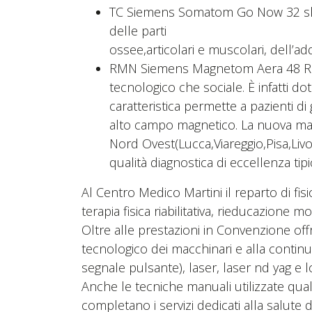
TC Siemens Somatom Go Now 32 slices
delle parti
ossee,articolari e muscolari, dell’ad
RMN Siemens Magnetom Aera 48 Rison
tecnologico che sociale. È infatti d
caratteristica permette a pazienti di
alto campo magnetico. La nuova macchi
Nord Ovest(Lucca,Viareggio,Pisa,Li
qualità diagnostica di eccellenza ti
Al Centro Medico Martini il reparto di fisi
terapia fisica riabilitativa, rieducazione 
Oltre alle prestazioni in Convenzione of
tecnologico dei macchinari e alla contin
segnale pulsante), laser, laser nd yag e 
Anche le tecniche manuali utilizzate qua
completano i servizi dedicati alla salute d