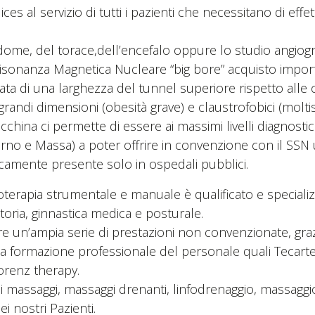
 al servizio di tutti i pazienti che necessitano di effe
dome, del torace,dell’encefalo oppure lo studio angiografic
anza Magnetica Nucleare “big bore” acquisto important
otata di una larghezza del tunnel superiore rispetto al
 grandi dimensioni (obesità grave) e claustrofobici (molt
na ci permette di essere ai massimi livelli diagnostici e
vorno e Massa) a poter offrire in convenzione con il S
picamente presente solo in ospedali pubblici.
oterapia strumentale e manuale è qualificato e specializza
motoria, ginnastica medica e posturale.
fre un’ampia serie di prestazioni non convenzionate, gr
ua formazione professionale del personale quali Tecarte
lorenz therapy.
li massaggi, massaggi drenanti, linfodrenaggio, massaggi
ei nostri Pazienti.