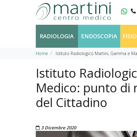
Vai al contenuto
RADIOLOGIA
ENDOSCOPIA
FISI
Home
Istituto Radiologico Martini, Gamma e Mar
Istituto Radiolog
Medico: punto di r
del Cittadino
Pubblicato il
3 Dicembre 2020