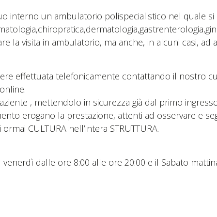
uo interno un ambulatorio polispecialistico nel quale si 
matologia,chiropratica,dermatologia,gastrenterologia,gi
e la visita in ambulatorio, ma anche, in alcuni casi, ad at
ssere effettuata telefonicamente contattando il nostro c
online.
aziente , mettendolo in sicurezza già dal primo ingresso
iferimento erogano la prestazione, attenti ad osservare e s
ati ormai CULTURA nell’intera STRUTTURA.
 venerdì dalle ore 8:00 alle ore 20:00 e il Sabato mattina