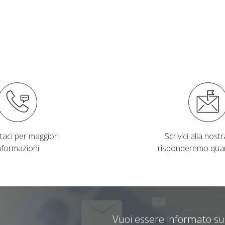
taci per maggiori
Scrivici alla nostra
nformazioni
risponderemo qua
Vuoi essere informato sul