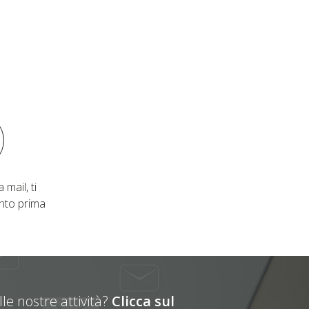
 mail, ti
nto prima
le nostre attività?
Clicca sul