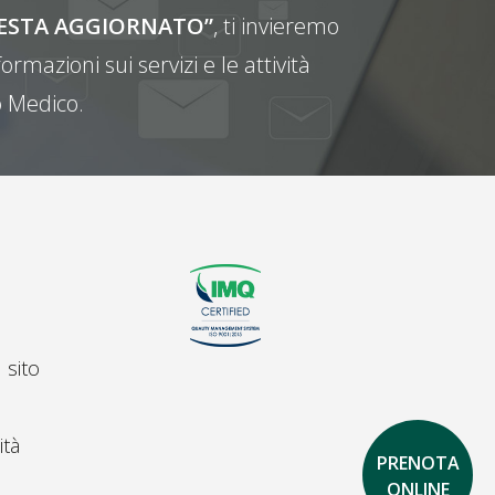
E RESTA AGGIORNATO”
, ti invieremo
ormazioni sui servizi e le attività
 Medico.
 sito
ità
PRENOTA
ONLINE