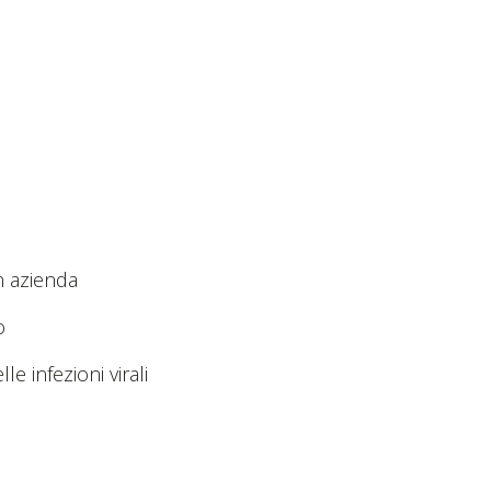
n azienda
o
e infezioni virali