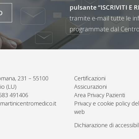
pulsante “ISCRIVITI 
O
tramite e-mail tutte le inf
programmate dal Centro
omana, 231 – 55100
Certificazioni
io (LU)
Assicurazioni
0583 491406
Area Privacy Pazienti
martinicentromedico.it
Privacy e cookie policy del
web
Dichiarazione di accessibil