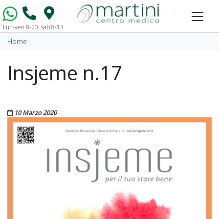
Lun-ven 8-20, sab 8-13
Vai al contenuto
Home
Insjeme n.17
Pubblicato il
10 Marzo 2020