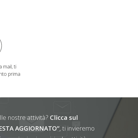
 mail, ti
nto prima
le nostre attività?
Clicca sul
E RESTA AGGIORNATO”
, ti invieremo