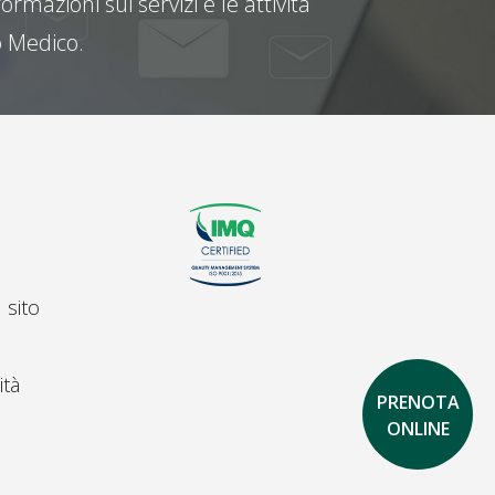
ormazioni sui servizi e le attività
 Medico.
 sito
ità
PRENOTA
ONLINE