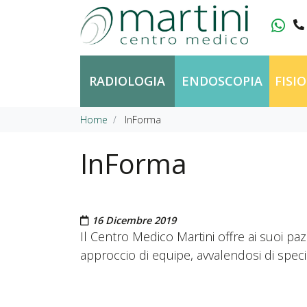
Vai al contenuto
RADIOLOGIA
ENDOSCOPIA
FISI
Home
InForma
InForma
Pubblicato il
16 Dicembre 2019
Il Centro Medico Martini offre ai suoi paz
approccio di equipe, avvalendosi di special