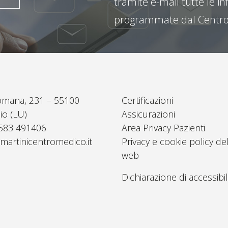
tramite e-mail tutte le inf
programmate dal Centro
omana, 231 – 55100
Certificazioni
io (LU)
Assicurazioni
0583 491406
Area Privacy Pazienti
martinicentromedico.it
Privacy e cookie policy del
web
Dichiarazione di accessibil