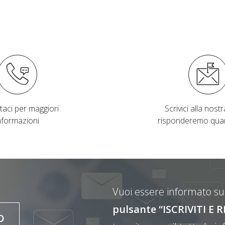
taci per maggiori
Scrivici alla nostra
nformazioni
risponderemo qua
Vuoi essere informato sul
pulsante “ISCRIVITI 
O