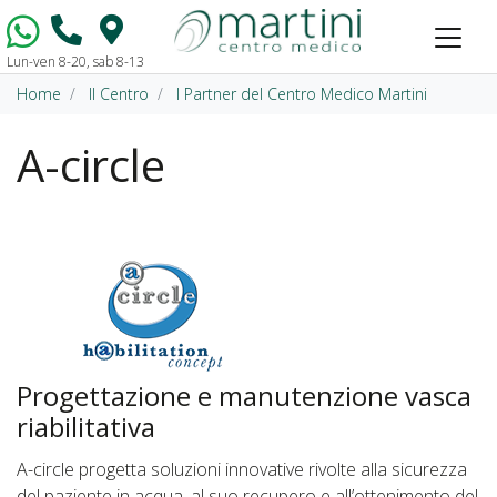
Lun-ven 8-20, sab 8-13
Vai al contenuto
Home
Il Centro
I Partner del Centro Medico Martini
A-circle
Progettazione e manutenzione vasca
riabilitativa
A-circle progetta soluzioni innovative rivolte alla sicurezza
del paziente in acqua, al suo recupero e all’ottenimento del