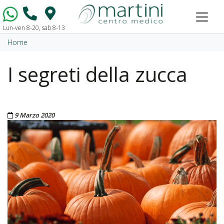
Lun-ven 8-20, sab 8-13
Vai al contenuto
Home
I segreti della zucca
Pubblicato il
9 Marzo 2020