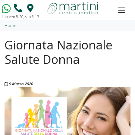
Lun-ven 8-20, sab 8-13
Vai al contenuto
Home
Giornata Nazionale
Salute Donna
Pubblicato il
9 Marzo 2020