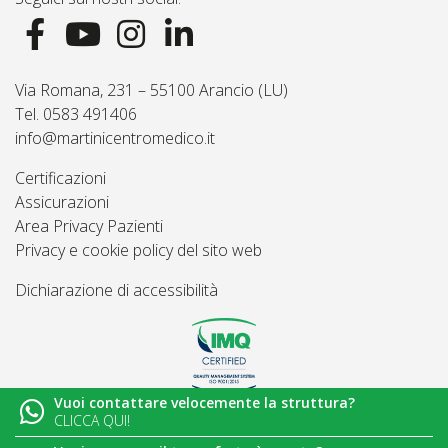
Via Romana, 231 – 55100 Arancio (LU)
Tel. 0583 491406
info@martinicentromedico.it
Certificazioni
Assicurazioni
Area Privacy Pazienti
Privacy e cookie policy del sito web
Dichiarazione di accessibilità
Vuoi contattare velocemente la struttura?
© 2026
Martini Centro Medico - Lucca
CLICCA QUI!