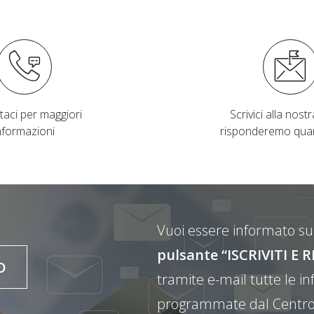
taci per maggiori
Scrivici alla nostra
nformazioni
risponderemo qua
Vuoi essere informato sul
pulsante “ISCRIVITI 
O
tramite e-mail tutte le inf
programmate dal Centro