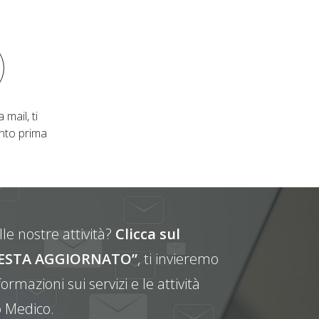
 mail, ti
nto prima
le nostre attività?
Clicca sul
E RESTA AGGIORNATO”
, ti invieremo
ormazioni sui servizi e le attività
 Medico.