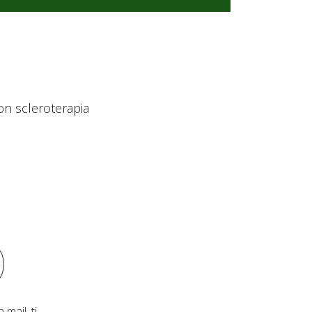
on scleroterapia
 mail, ti