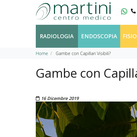
Vai al contenuto
RADIOLOGIA
ENDOSCOPIA
FISI
Home
Gambe con Capillari Visibili?
Gambe con Capillar
Pubblicato il
16 Dicembre 2019