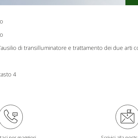
go
to
usilio di transilluminatore e trattamento dei due arti c
tasto 4
taci per maggiori
Scrivici alla nostra