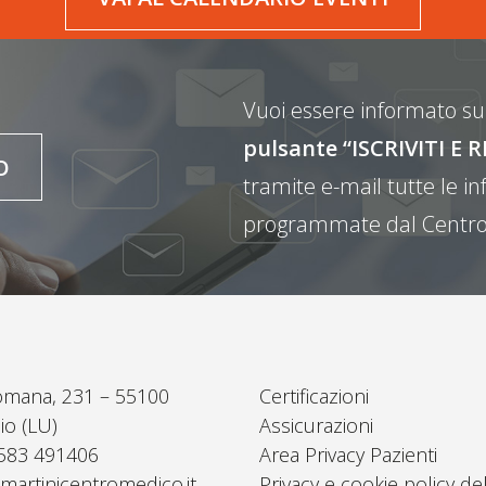
Vuoi essere informato sul
pulsante “ISCRIVITI 
O
tramite e-mail tutte le inf
programmate dal Centro
omana, 231 – 55100
Certificazioni
io (LU)
Assicurazioni
0583 491406
Area Privacy Pazienti
martinicentromedico.it
Privacy e cookie policy del