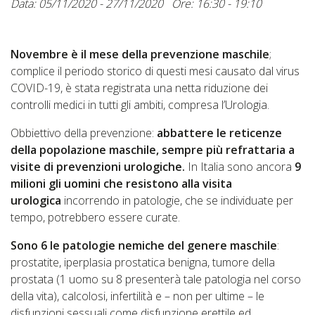
Data: 05/11/2020 - 27/11/2020
Ore: 16:30 - 19:10
Novembre è il mese della prevenzione maschile
;
complice il periodo storico di questi mesi causato dal virus
COVID-19, è stata registrata una netta riduzione dei
controlli medici in tutti gli ambiti, compresa l’Urologia.
Obbiettivo della prevenzione:
abbattere le reticenze
della popolazione maschile, sempre più refrattaria a
visite di prevenzioni urologiche.
In Italia sono ancora
9
milioni gli uomini che resistono alla visita
urologica
incorrendo in patologie, che se individuate per
tempo, potrebbero essere curate.
Sono 6 le patologie nemiche del genere maschile
:
prostatite, iperplasia prostatica benigna, tumore della
prostata (1 uomo su 8 presenterà tale patologia nel corso
della vita), calcolosi, infertilità e – non per ultime – le
disfunzioni sessuali come disfunzione erettile ed