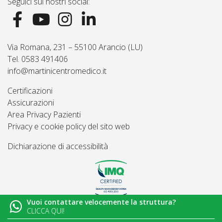
Seguici sui nostri social:
Via Romana, 231 – 55100 Arancio (LU)
Tel. 0583 491406
info@martinicentromedico.it
Certificazioni
Assicurazioni
Area Privacy Pazienti
Privacy e cookie policy del sito web
Dichiarazione di accessibilità
Vuoi contattare velocemente la struttura?
© 2026
Martini Centro Medico - Lucca
CLICCA QUI!