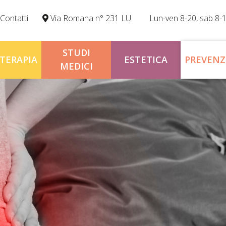
Contatti
Via Romana n° 231 LU
Lun-ven 8-20, sab 8-
STUDI
OTERAPIA
ESTETICA
PREVENZ
MEDICI