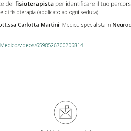
te del
fisioterapista
per identificare il tuo perco
 di fisioterapia (applicato ad ogni seduta)
ott.ssa Carlotta Martini
, Medico specialista in
Neuroc
roMedico/videos/6598526700206814