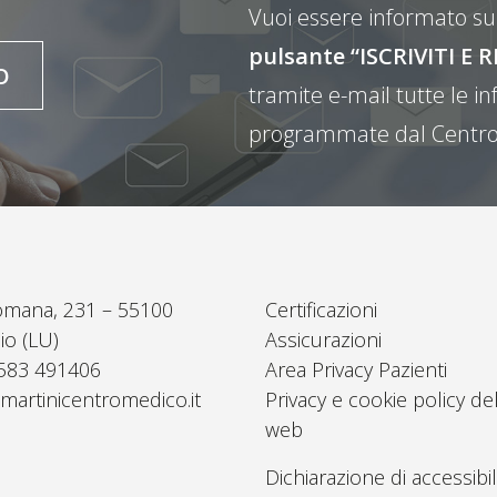
Vuoi essere informato sul
pulsante “ISCRIVITI 
O
tramite e-mail tutte le inf
programmate dal Centro
omana, 231 – 55100
Certificazioni
io (LU)
Assicurazioni
0583 491406
Area Privacy Pazienti
martinicentromedico.it
Privacy e cookie policy del
web
Dichiarazione di accessibil