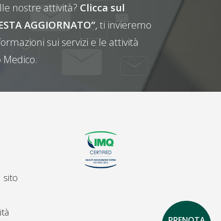
le nostre attività?
Clicca sul
E RESTA AGGIORNATO”
, ti invieremo
ormazioni sui servizi e le attività
 Medico.
 sito
ità
PRENOTA