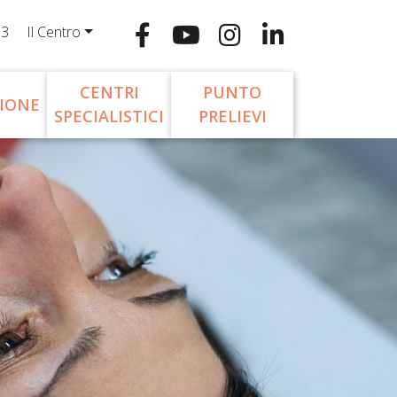
13
Il Centro
CENTRI
PUNTO
IONE
SPECIALISTICI
PRELIEVI