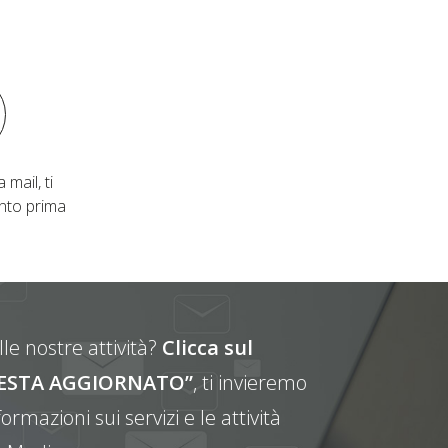
 mail, ti
nto prima
le nostre attività?
Clicca sul
E RESTA AGGIORNATO”
, ti invieremo
ormazioni sui servizi e le attività