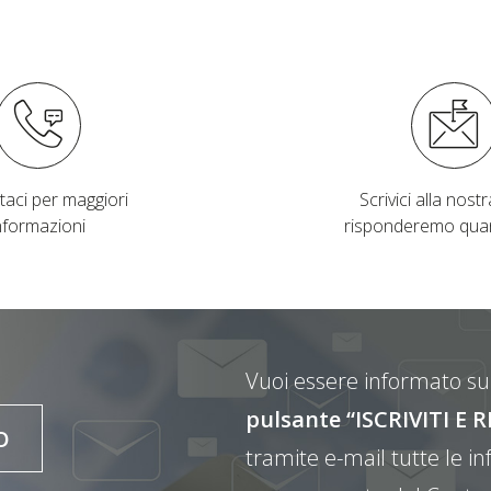
taci per maggiori
Scrivici alla nostra
nformazioni
risponderemo qua
Vuoi essere informato sul
pulsante “ISCRIVITI 
O
tramite e-mail tutte le inf