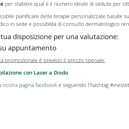
le
per stabilire qual è il numero ideale di sedute per otten
sibile pianificare delle terapie personalizzate basate sull
edico in sede e possibilità di consulto dermatologico ren
 tua disposizione per una valutazione:
20 su appuntamento
ata promozionale è previsto il prezzo speciale.
Epilazione con Laser a Diodo
la
nostra pagina facebook
e seguendo l’hashtag #ineste