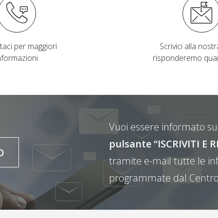
taci per maggiori
Scrivici alla nostra
nformazioni
risponderemo qua
Vuoi essere informato sul
pulsante “ISCRIVITI 
O
tramite e-mail tutte le inf
programmate dal Centro