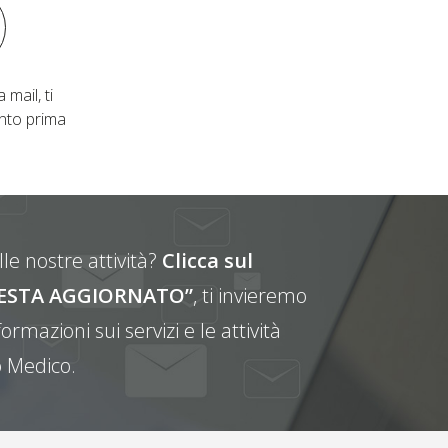
 mail, ti
nto prima
le nostre attività?
Clicca sul
E RESTA AGGIORNATO”
, ti invieremo
ormazioni sui servizi e le attività
 Medico.