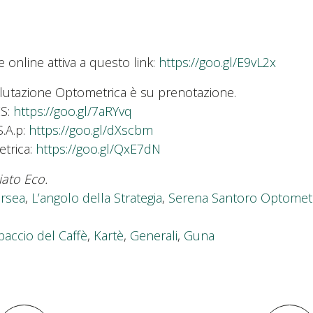
ne online attiva a questo link:
https://goo.gl/E9vL2x
Valutazione Optometrica è su prenotazione.
ES:
https://goo.gl/7aRYvq
S.A.p:
https://goo.gl/dXscbm
trica:
https://goo.gl/QxE7dN
iato Eco.
ersea
,
L’angolo della Strategia
,
Serena Santoro Optometr
paccio del Caffè
,
Kartè
,
Generali
,
Guna