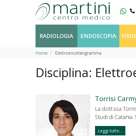
Vai al contenuto
RADIOLOGIA
ENDOSCOPIA
FISI
Home
Elettroencefalogramma
Disciplina:
Elettr
Torrisi Carm
La dott.ssa Torri
Studi di Catania
Leggi tutto…