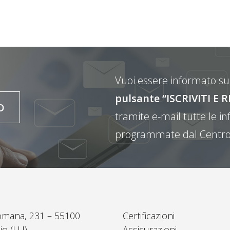
Vuoi essere informato sul
pulsante “ISCRIVITI 
O
tramite e-mail tutte le inf
programmate dal Centro
omana, 231 – 55100
Certificazioni
io (LU)
Assicurazioni