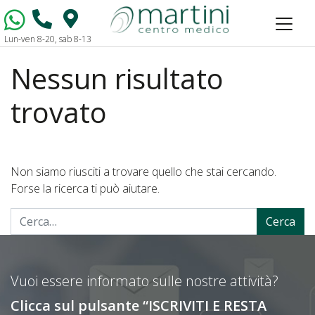
Lun-ven 8-20, sab 8-13
Vai al contenuto
Nessun risultato
trovato
Non siamo riusciti a trovare quello che stai cercando.
Forse la ricerca ti può aiutare.
Cerca
Vuoi essere informato sulle nostre attività?
Clicca sul pulsante “ISCRIVITI E RESTA